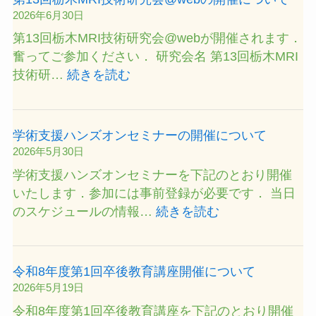
後
第
2026年6月30日
教
1
第13回栃木MRI技術研究会@webが開催されます．
育
回
奮ってご参加ください． 研究会名 第13回栃木MRI
講
関
:
技術研…
続きを読む
座
東
第
の
DR
13
開
研
回
催
学術支援ハンズオンセミナーの開催について
究
栃
に
2026年5月30日
会
木
つ
学術支援ハンズオンセミナーを下記のとおり開催
の
MRI
い
いたします．参加には事前登録が必要です． 当日
開
技
て
:
のスケジュールの情報…
続きを読む
催
術
学
に
研
術
つ
究
支
い
令和8年度第1回卒後教育講座開催について
会
援
て
2026年5月19日
@web
ハ
令和8年度第1回卒後教育講座を下記のとおり開催
の