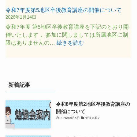
公
回
令和7年度第5地区卒後教育講座の開催について
式
学
2026年1月14日
SNS
術
令和7年度 第5地区卒後教育講座を下記のとおり開
に
研
催いたします． 参加に関しましては所属地区に制
つ
究
:
限はありませんの…
続きを読む
い
発
令
て
表
和
（JART）
会・
7
第
年
3
度
新着記事
回
第
卒
5
後
令和8年度第2地区卒後教育講座の
地
教
開催について
区
育
2026年8月5日
勉強会案内
卒
講
後
座