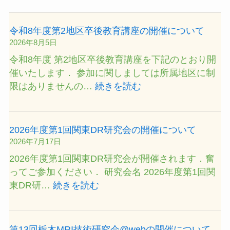
令和8年度第2地区卒後教育講座の開催について
2026年8月5日
令和8年度 第2地区卒後教育講座を下記のとおり開
催いたします． 参加に関しましては所属地区に制
:
限はありませんの…
続きを読む
令
和
8
2026年度第1回関東DR研究会の開催について
年
2026年7月17日
度
2026年度第1回関東DR研究会が開催されます．奮
第
ってご参加ください． 研究会名 2026年度第1回関
2
:
東DR研…
続きを読む
地
2026
区
年
卒
度
第13回栃木MRI技術研究会@webの開催について