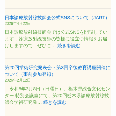
検
催
に
査
に
つ
説
つ
日本診療放射線技師会公式SNSについて（JART）
い
明
い
2026年4月22日
て
動
て
日本診療放射線技師会では公式SNSを開設してい
画
ます．診療放射線技師の皆様に役立つ情報をお届
の
:
けしますので，ぜひご…
続きを読む
ご
日
紹
本
介
診
第20回学術研究発表会・第3回卒後教育講座開催に
（JART）
療
ついて（事前参加登録）
放
2026年2月12日
射
令和8年3月8日（日曜日）、栃木県総合文化セン
線
ター 特別会議室にて、第20回栃木県診療放射線技
技
:
師会学術研究発…
続きを読む
師
第
会
20