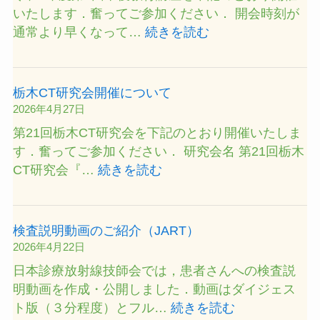
ン
いたします．奮ってご参加ください． 開会時刻が
開
ズ
:
通常より早くなって…
続きを読む
催
オ
令
に
ン
和
つ
セ
8
い
栃木CT研究会開催について
ミ
年
て
2026年4月27日
ナ
度
第21回栃木CT研究会を下記のとおり開催いたしま
ー
第
す．奮ってご参加ください． 研究会名 第21回栃木
の
1
:
CT研究会『…
続きを読む
開
回
栃
催
卒
木
に
後
CT
つ
検査説明動画のご紹介（JART）
教
研
い
2026年4月22日
育
究
て
日本診療放射線技師会では，患者さんへの検査説
講
会
明動画を作成・公開しました．動画はダイジェス
座
開
:
ト版（３分程度）とフル…
続きを読む
開
催