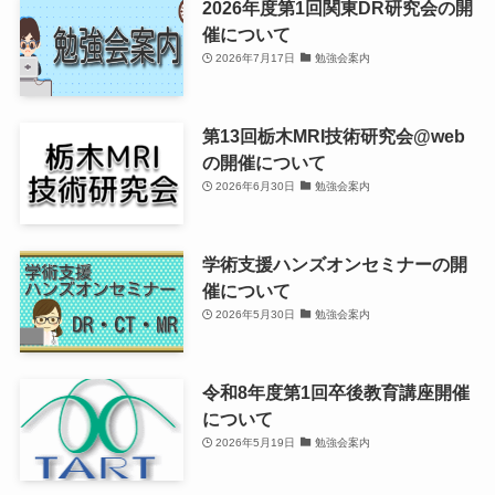
教
2026年度第1回関東DR研究会の開
開
育
催について
催
講
2026年7月17日
勉強会案内
に
座
つ
の
い
第13回栃木MRI技術研究会@web
開
て
の開催について
催
2026年6月30日
勉強会案内
（事
に
前
つ
参
い
学術支援ハンズオンセミナーの開
加
て
催について
登
2026年5月30日
勉強会案内
録）
令和8年度第1回卒後教育講座開催
について
2026年5月19日
勉強会案内