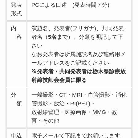
発表
PCによる口述 (発表時間７分)
形式
内
演題名、発表者(フリガナ)、共同発表
容
者名（
5名まで
）、分類を明記して下
さい
なお発表者は所属施設名及び連絡用メ
ールアドレスをご記載ください
※発表者・共同発表者は栃木県診療放
射線技師会会員に限る
分
一般撮影・CT・MRI・血管撮影・消化
類
管撮影・放治・RI(PET)・
放射線管理・医療画像・MMG・教
育・その他
申込
電子メールで下記までお願いします。