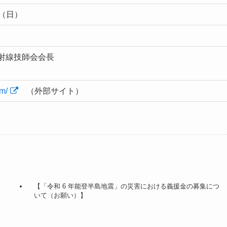
日（日）
射線技師会会長
om/
（外部サイト）
【「令和 6 年能登半島地震」の災害における義援金の募集につ
いて（お願い）】