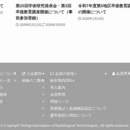
て
第20回学術研究発表会・第3回
令和7年度第5地区卒後教育
卒後教育講座開催について（事
の開催について
1日
前参加登録）
2026年1月14日
2026年2月12日
2026年3月8日
会について
入会案内
会員の皆様へ
会員専
り一言
保険のご案内
栃木県内DRLs
介
求人案内
規程
会員専用
告
関連リンク
医療被ばく低減施設認定について
慶弔規程の周知について
©
Copyright Tochigi Association of Radiological Technologists , All rights reserved.