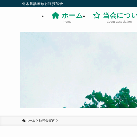
栃木県診療放射線技師会
ホーム
当会につ
home
about association
ホーム
勉強会案内