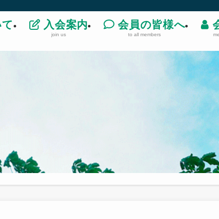
いて
入会案内
会員の皆様へ
join us
to all members
me